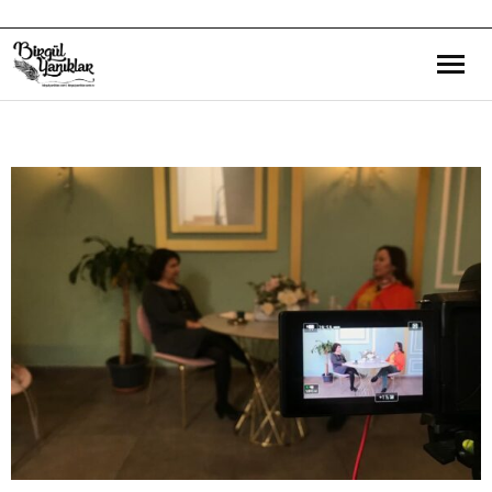
Bana Dair
Eğitim Yazılarım
Gezi ve Kültür Yazılarım
Röportajlarım
Destek Olduğum Projeler
Yürüttüğüm Projeler