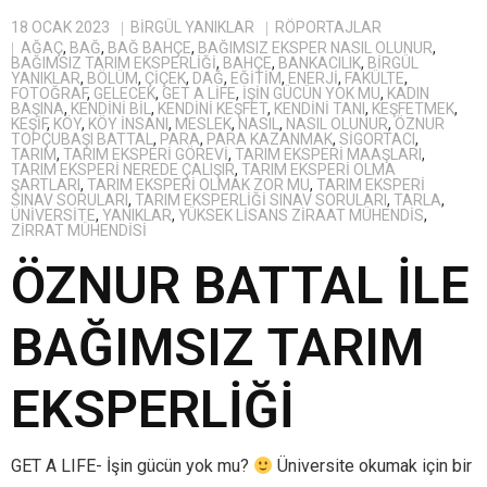
18 OCAK 2023
BIRGÜL YANIKLAR
RÖPORTAJLAR
AĞAÇ
,
BAĞ
,
BAĞ BAHÇE
,
BAĞIMSIZ EKSPER NASIL OLUNUR
,
BAĞIMSIZ TARIM EKSPERLIĞI
,
BAHÇE
,
BANKACILIK
,
BIRGÜL
YANIKLAR
,
BÖLÜM
,
ÇIÇEK
,
DAĞ
,
EĞITIM
,
ENERJI
,
FAKÜLTE
,
FOTOĞRAF
,
GELECEK
,
GET A LIFE
,
IŞIN GÜCÜN YOK MU
,
KADIN
BAŞINA
,
KENDINI BIL
,
KENDINI KEŞFET
,
KENDINI TANI
,
KEŞFETMEK
,
KEŞIF
,
KÖY
,
KÖY INSANI
,
MESLEK
,
NASIL
,
NASIL OLUNUR
,
ÖZNUR
TOPÇUBAŞI BATTAL
,
PARA
,
PARA KAZANMAK
,
SIGORTACI
,
TARIM
,
TARIM EKSPERI GÖREVI
,
TARIM EKSPERI MAAŞLARI
,
TARIM EKSPERI NEREDE ÇALIŞIR
,
TARIM EKSPERI OLMA
ŞARTLARI
,
TARIM EKSPERI OLMAK ZOR MU
,
TARIM EKSPERI
SINAV SORULARI
,
TARIM EKSPERLIĞI SINAV SORULARI
,
TARLA
,
ÜNIVERSITE
,
YANIKLAR
,
YÜKSEK LISANS ZIRAAT MÜHENDIS
,
ZIRRAT MÜHENDISI
ÖZNUR BATTAL İLE
BAĞIMSIZ TARIM
EKSPERLİĞİ
GET A LIFE- İşin gücün yok mu?
Üniversite okumak için bir