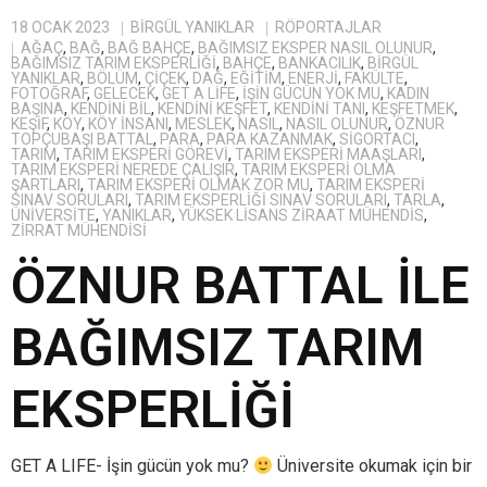
18 OCAK 2023
BIRGÜL YANIKLAR
RÖPORTAJLAR
AĞAÇ
,
BAĞ
,
BAĞ BAHÇE
,
BAĞIMSIZ EKSPER NASIL OLUNUR
,
BAĞIMSIZ TARIM EKSPERLIĞI
,
BAHÇE
,
BANKACILIK
,
BIRGÜL
YANIKLAR
,
BÖLÜM
,
ÇIÇEK
,
DAĞ
,
EĞITIM
,
ENERJI
,
FAKÜLTE
,
FOTOĞRAF
,
GELECEK
,
GET A LIFE
,
IŞIN GÜCÜN YOK MU
,
KADIN
BAŞINA
,
KENDINI BIL
,
KENDINI KEŞFET
,
KENDINI TANI
,
KEŞFETMEK
,
KEŞIF
,
KÖY
,
KÖY INSANI
,
MESLEK
,
NASIL
,
NASIL OLUNUR
,
ÖZNUR
TOPÇUBAŞI BATTAL
,
PARA
,
PARA KAZANMAK
,
SIGORTACI
,
TARIM
,
TARIM EKSPERI GÖREVI
,
TARIM EKSPERI MAAŞLARI
,
TARIM EKSPERI NEREDE ÇALIŞIR
,
TARIM EKSPERI OLMA
ŞARTLARI
,
TARIM EKSPERI OLMAK ZOR MU
,
TARIM EKSPERI
SINAV SORULARI
,
TARIM EKSPERLIĞI SINAV SORULARI
,
TARLA
,
ÜNIVERSITE
,
YANIKLAR
,
YÜKSEK LISANS ZIRAAT MÜHENDIS
,
ZIRRAT MÜHENDISI
ÖZNUR BATTAL İLE
BAĞIMSIZ TARIM
EKSPERLİĞİ
GET A LIFE- İşin gücün yok mu?
Üniversite okumak için bir