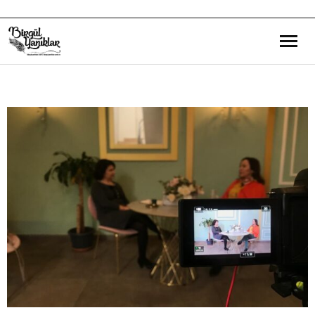
Bana Dair
Eğitim Yazılarım
Gezi ve Kültür Yazılarım
Röportajlarım
Destek Olduğum Projeler
Yürüttüğüm Projeler