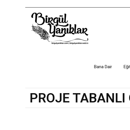
Bana Dair
Eği
PROJE TABANLI