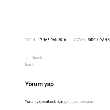
TARIH:
17 HAZIRAN 2016
YAZAN:
BIRGÜL YANI
Önceki
İçerik
Yorum yap
Yorum yapabilmek için
giriş yapmalısınız
.