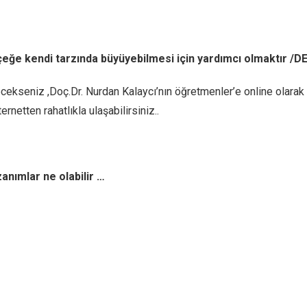
çiçeğe kendi tarzında büyüyebilmesi için yardımcı olmaktır /
ecekseniz ,Doç.Dr. Nurdan Kalaycı’nın öğretmenler’e online olarak
rnetten rahatlıkla ulaşabilirsiniz..
anımlar ne olabilir …