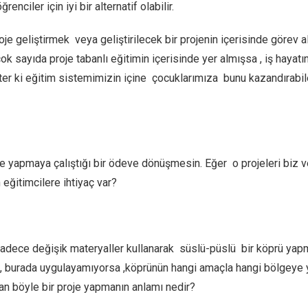
enciler için iyi bir alternatif olabilir.
proje geliştirmek veya geliştirilecek bir projenin içerisinde gör
k sayıda proje tabanlı eğitimin içerisinde yer almışsa , iş hayatı
ter ki eğitim sistemimizin içine çocuklarımıza bunu kazandırab
de yapmaya çalıştığı bir ödeve dönüşmesin. Eğer o projeleri biz 
eğitimcilere ihtiyaç var?
; sadece değişik materyaller kullanarak süslü-püslü bir köprü yap
iği, burada uygulayamıyorsa ,köprünün hangi amaçla hangi bölgeye 
an böyle bir proje yapmanın anlamı nedir?