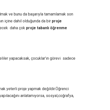
ev almak ve bunu da başarıyla tamamlamak son
nın içine dahil olduğunda da bir
proje
ilecek daha çok
proje tabanlı öğrenme
veliler yapacaksak, çocuklar’ın görevi sadece
mak yeterli proje yapmak değildir.Öğrenci
yapılacağını anlatamıyorsa, sosyal,coğrafya,