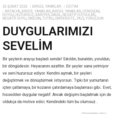
26 ŞUBAT 2026
BIRGÜL YANIKLAR
EĞITIM
ANTALYA
,
BİRGÜL YANIKLAR
,
BIRGÜL YANIKLAR
,
DÖNÜŞÜM
,
DUYGU
,
HUZURSUZ
,
KARIYER
,
NASIL
,
NEGATIF DUYGULAR
,
NEGATIF DUYU
,
SIKILDIN
,
TUTKU
,
ÜNIVERSITE
,
YAZI
,
YORULDUN
DUYGULARIMIZI
SEVELİM
Bir şeylerin arayışı başladı sende! Sıkıldın, bunaldın, yoruldun,
bir döngüdesin. Heyacanını azalttın. Bir şeyler sana yetmiyor
ve seni huzursuz ediyor. Kendini aşmak, bir şeyleri
değiştirmek ve dönüştürmek istiyorsun.. Tıpkı bir yumurtanın
içten çatlamaya, bir kozanın çatırdamaya başlaması gibi.. Evet,
hissedilen duygular negatif. Ancak değişimi başlatmak için de
oldukça da motive edici. Kendindeki tüm bu olumsuz…