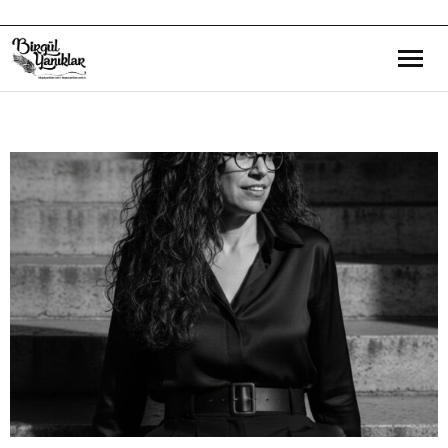
Bana Dair
Eğitim Yazılarım
Gezi ve Kültür Yazılarım
Röportajlarım
Destek Olduğum Projeler
Yürüttüğüm Projeler