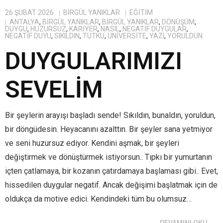
26 ŞUBAT 2026
BIRGÜL YANIKLAR
EĞITIM
ANTALYA
,
BİRGÜL YANIKLAR
,
BIRGÜL YANIKLAR
,
DÖNÜŞÜM
,
DUYGU
,
HUZURSUZ
,
KARIYER
,
NASIL
,
NEGATIF DUYGULAR
,
NEGATIF DUYU
,
SIKILDIN
,
TUTKU
,
ÜNIVERSITE
,
YAZI
,
YORULDUN
DUYGULARIMIZI
SEVELİM
Bir şeylerin arayışı başladı sende! Sıkıldın, bunaldın, yoruldun,
bir döngüdesin. Heyacanını azalttın. Bir şeyler sana yetmiyor
ve seni huzursuz ediyor. Kendini aşmak, bir şeyleri
değiştirmek ve dönüştürmek istiyorsun.. Tıpkı bir yumurtanın
içten çatlamaya, bir kozanın çatırdamaya başlaması gibi.. Evet,
hissedilen duygular negatif. Ancak değişimi başlatmak için de
oldukça da motive edici. Kendindeki tüm bu olumsuz…