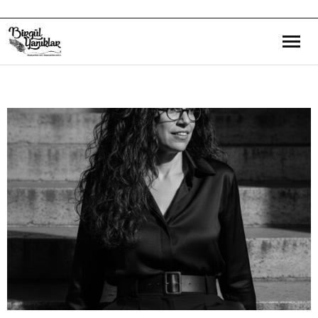
Bana Dair
Eğitim Yazılarım
Gezi ve Kültür Yazılarım
Röportajlarım
Destek Olduğum Projeler
Yürüttüğüm Projeler