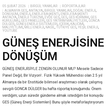
05 ŞUBAT 2026
BIRGÜL YANIKLAR
RÖPORTAJLAR
ALMANYA GES
,
ANTALYA
,
BİRGÜL YANIKLAR
,
DOĞAL ENERJI
,
DÖNÜŞÜM
,
ENERJI
,
ENERJI BAŞKENTI
,
ENERJI BAŞKENTI
ANTALYA
,
ENERJI TURIZMI
,
EVDE GES
,
GES
,
GES KURMAK
,
GES
KURULUMU
,
GES PANELLERI
,
GES YATIRIM MALIYETLERI
,
GONCA
DÜLGER
,
GÜNEŞ ENERJI SISTEMLERI
,
IÇERIK
,
KALICIMI
,
MALIYETLIMI
,
MİLLİ ENERJİ
,
NASIL
,
TÜTKIYE GES
,
YEŞIL ENERJI
,
YOUTUBE
GÜNEŞ ENERJİSİNE
DÖNÜŞÜM
GÜNEŞ ENERJİSİYLE ZENGİN OLUNUR MU? Mesele Sadece
Panel Değil, Bir Vizyon!.. Fizik Yüksek Mühendisi olan 2.5 yıl
Almanya da bir Enstitüde bilimsel araştırmacı olarak çalışmış
sevgili GONCA DÜLGER bu hafta röportaj konuğumdu. Önem
verdiğim; uzun süredir gündeme almak istediğim bir konuydu
GES (Güneş Enerji Sistemleri) Bunu şöyle metaforlaştırıyorum