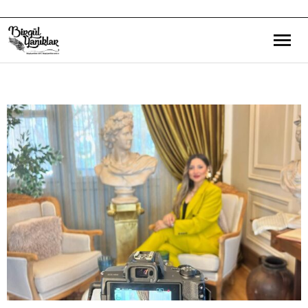
Bana Dair
Eğitim Yazılarım
Gezi ve Kültür Yazılarım
Röportajlarım
Destek Olduğum Projeler
Yürüttüğüm Projeler