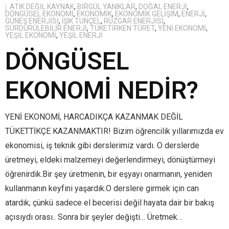
ATIK DEĞIL KAYNAK
,
BİRGÜL YANIKLAR
,
DOĞAL ENERJI
,
DÖNGÜSEL EKONOMI
,
EKONOMIK
,
EKONOMIK GELIŞIM
,
ENERJI
,
GÜNEŞ ENERJISI
,
IŞIK TUNÇEL
,
RÜZGAR ENERJISI
,
SÜRDÜRÜLEBILIR ENERJI
,
TÜKETIRKEN TÜRET
,
YENI EKONOMI
,
YEŞIL EKONOMI
,
YEŞIL ENERJI
DÖNGÜSEL
EKONOMİ NEDİR?
YENİ EKONOMİ, HARCADIKÇA KAZANMAK DEĞİL
TÜKETTİKÇE KAZANMAKTIR! Bizim öğrencilik yıllarımızda ev
ekonomisi, iş teknik gibi derslerimiz vardı. O derslerde
üretmeyi, eldeki malzemeyi değerlendirmeyi, dönüştürmeyi
öğrenirdik.Bir şey üretmenin, bir eşyayı onarmanın, yeniden
kullanmanın keyfini yaşardık.O derslere girmek için can
atardık; çünkü sadece el becerisi değil hayata dair bir bakış
açısıydı orası.. Sonra bir şeyler değişti… Üretmek…