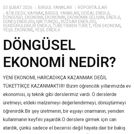
03 ŞUBAT 2026
BIRGÜL YANIKLAR
RÖPORTAJLAR
ATIK DEĞIL KAYNAK
,
BİRGÜL YANIKLAR
,
DOĞAL ENERJI
,
DÖNGÜSEL EKONOMI
,
EKONOMIK
,
EKONOMIK GELIŞIM
,
ENERJI
,
GÜNEŞ ENERJISI
,
IŞIK TUNÇEL
,
RÜZGAR ENERJISI
,
SÜRDÜRÜLEBILIR ENERJI
,
TÜKETIRKEN TÜRET
,
YENI EKONOMI
,
YEŞIL EKONOMI
,
YEŞIL ENERJI
DÖNGÜSEL
EKONOMİ NEDİR?
YENİ EKONOMİ, HARCADIKÇA KAZANMAK DEĞİL
TÜKETTİKÇE KAZANMAKTIR! Bizim öğrencilik yıllarımızda ev
ekonomisi, iş teknik gibi derslerimiz vardı. O derslerde
üretmeyi, eldeki malzemeyi değerlendirmeyi, dönüştürmeyi
öğrenirdik.Bir şey üretmenin, bir eşyayı onarmanın, yeniden
kullanmanın keyfini yaşardık.O derslere girmek için can
atardık; çünkü sadece el becerisi değil hayata dair bir bakış