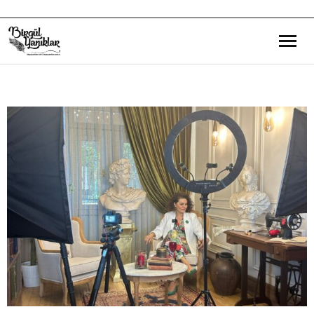
Bana Dair
Eğitim Yazılarım
Gezi ve Kültür Yazılarım
Röportajlarım
Destek Olduğum Projeler
Yürüttüğüm Projeler