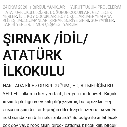
24 EKIM 2020
BIRGÜL YANIKLAR
YÜRÜTTÜĞÜM PROJELERIM
ATATÜRK OKULU
,
CIZRE
,
DOĞUNUN ÇOCUKLARI
,
GEZILECEK
YERLER
,
IDIL
,
KÖY ÇOCUKLARI
,
KÖY OKULLARI
,
MERYEM ANA
KLISESI
,
MÜSLÜMANLAR
,
ŞIRNAK
,
SURIYE SINIRI
,
SÜRYANILER
,
TARIHI YERLER
,
TIMUR ÇEŞMESI
,
YARDIM
ŞIRNAK /İDİL/
ATATÜRK
İLKOKULU
HARİTADA BİLE ZOR BULDUĞUM , HİÇ BİLMEDİĞİM BU
YERLER.. ülkemin her yeri tarih, her yeri medeniyet.. Birçok
insan topluluğuna ev sahipliği yaşamış bu topraklar. Hep
düşünmüşümdür, bir toprağın dili olsaydı, üzerine basanlar
noktasında kim bilir neler anlatırdı? Bu bölge ile anlatılacak
çok şey var, birçok silah, birçok çatışma, birçok kan, birçok