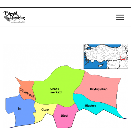
Bana Dair
Eğitim Yazılarım
Gezi ve Kültür Yazılarım
Röportajlarım
Destek Olduğum Projeler
Yürüttüğüm Projeler