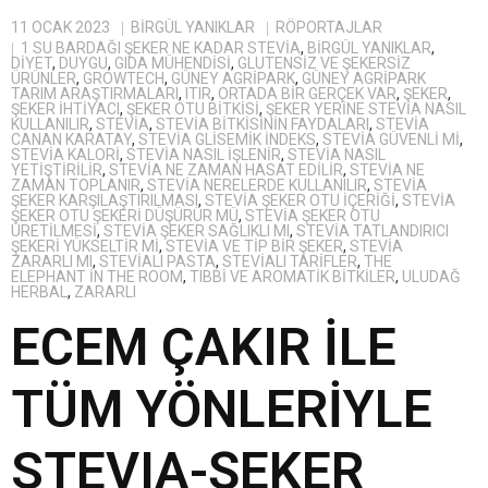
11 OCAK 2023
BIRGÜL YANIKLAR
RÖPORTAJLAR
1 SU BARDAĞI ŞEKER NE KADAR STEVIA
,
BİRGÜL YANIKLAR
,
DIYET
,
DUYGU
,
GIDA MÜHENDISI
,
GLUTENSIZ VE ŞEKERSIZ
ÜRÜNLER
,
GROWTECH
,
GÜNEY AGRIPARK
,
GÜNEY AGRIPARK
TARIM ARAŞTIRMALARI
,
ITIR
,
ORTADA BIR GERÇEK VAR
,
ŞEKER
,
ŞEKER IHTIYACI
,
ŞEKER OTU BITKISI
,
ŞEKER YERINE STEVIA NASIL
KULLANILIR
,
STEVIA
,
STEVIA BITKISININ FAYDALARI
,
STEVIA
CANAN KARATAY
,
STEVIA GLISEMIK INDEKS
,
STEVIA GÜVENLI MI
,
STEVIA KALORI
,
STEVIA NASIL IŞLENIR
,
STEVIA NASIL
YETIŞTIRILIR
,
STEVIA NE ZAMAN HASAT EDILIR
,
STEVIA NE
ZAMAN TOPLANIR
,
STEVIA NERELERDE KULLANILIR
,
STEVIA
ŞEKER KARŞILAŞTIRILMASI
,
STEVIA ŞEKER OTU IÇERIĞI
,
STEVIA
ŞEKER OTU ŞEKERI DÜŞÜRÜR MÜ
,
STEVIA ŞEKER OTU
ÜRETILMESI
,
STEVIA ŞEKER SAĞLIKLI MI
,
STEVIA TATLANDIRICI
ŞEKERI YÜKSELTIR MI
,
STEVIA VE TIP BIR ŞEKER
,
STEVIA
ZARARLI MI
,
STEVIALI PASTA
,
STEVIALI TARIFLER
,
THE
ELEPHANT IN THE ROOM
,
TIBBI VE AROMATIK BITKILER
,
ULUDAĞ
HERBAL
,
ZARARLI
ECEM ÇAKIR İLE
TÜM YÖNLERİYLE
STEVIA-ŞEKER