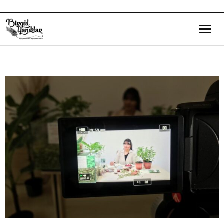
Bana Dair
Eğitim Yazılarım
Gezi ve Kültür Yazılarım
Röportajlarım
Destek Olduğum Projeler
Yürüttüğüm Projeler