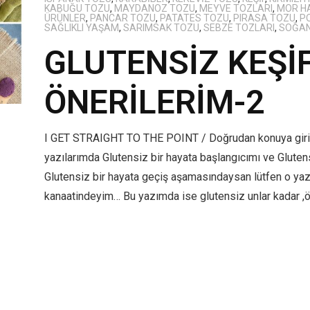
KABUĞU TOZU
,
MAYDANOZ TOZU
,
MEYVE TOZLARI
,
MOR H
ÜRÜNLER
,
PANCAR TOZU
,
PATATES TOZU
,
PIRASA TOZU
,
P
SAĞLIKLI YAŞAM
,
SARIMSAK TOZU
,
SEBZE TOZLARI
,
SOĞAN
GLUTENSİZ KEŞİ
ÖNERİLERİM-2
I GET STRAIGHT TO THE POINT / Doğrudan konuya gir
yazılarımda Glutensiz bir hayata başlangıcımı ve Gluten
Glutensiz bir hayata geçiş aşamasındaysan lütfen o yaz
kanaatindeyim… Bu yazımda ise glutensiz unlar kadar 