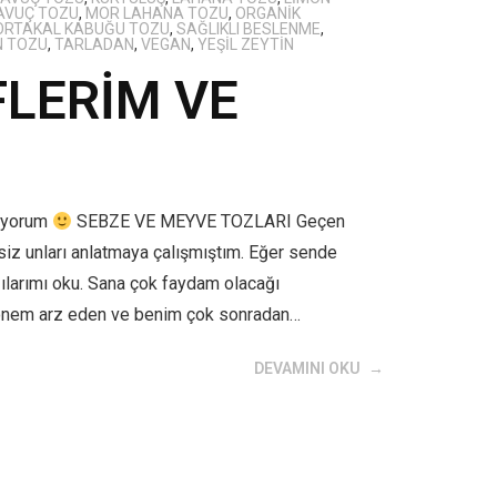
AVUÇ TOZU
,
MOR LAHANA TOZU
,
ORGANIK
ORTAKAL KABUĞU TOZU
,
SAĞLIKLI BESLENME
,
 TOZU
,
TARLADAN
,
VEGAN
,
YEŞIL ZEYTIN
FLERİM VE
iyorum
SEBZE VE MEYVE TOZLARI Geçen
siz unları anlatmaya çalışmıştım. Eğer sende
ılarımı oku. Sana çok faydam olacağı
,önem arz eden ve benim çok sonradan…
DEVAMINI OKU