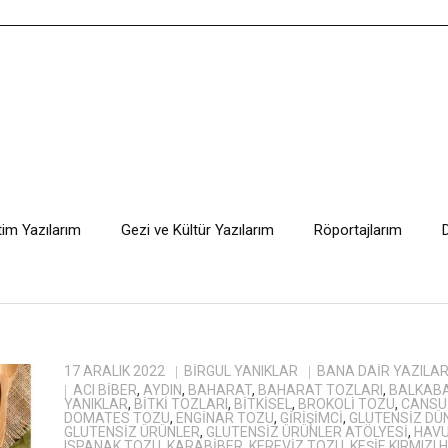
tim Yazılarım
Gezi ve Kültür Yazılarım
Röportajlarım
17 ARALIK 2022
BIRGÜL YANIKLAR
BANA DAIR YAZILA
ACI BIBER
,
AYDIN
,
BAHARAT
,
BAHARAT TOZLARI
,
BALKABA
YANIKLAR
,
BITKI TOZLARI
,
BITKISEL
,
BROKOLI TOZU
,
CANSU
DOMATES TOZU
,
ENGINAR TOZU
,
GIRIŞIMCI
,
GLUTENSIZ D
GLUTENSIZ ÜRÜNLER
,
GLUTENSIZ ÜRÜNLER ATÖLYESI
,
HAVU
ISPANAK TOZU
,
KARABIBER
,
KEREVIZ TOZU
,
KEŞIF
,
KIRMIZI