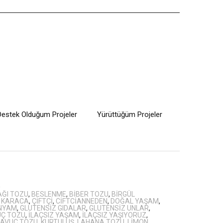
Destek Olduğum Projeler
Yürüttüğüm Projeler
R
ĞI TOZU
,
BESLENME
,
BIBER TOZU
,
BIRGÜL
 KARACA
,
ÇIFTÇI
,
CIFTCIANNEDEN
,
DOĞAL YAŞAM
,
ÜNYAM
,
GLUTENSIZ GIDALAR
,
GLUTENSIZ UNLAR
,
Ç TOZU
,
ILAÇSIZ YAŞAM
,
ILAÇSIZ YAŞIYORUZ
,
 HAVUÇ TOZU
,
KURTULUŞ
,
LAHANA TOZU
,
LIMON