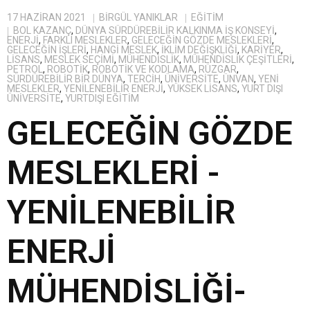
17 HAZIRAN 2021
BIRGÜL YANIKLAR
EĞITIM
BOL KAZANÇ
,
DÜNYA SÜRDÜREBILIR KALKINMA IŞ KONSEYI
,
ENERJI
,
FARKLI MESLEKLER
,
GELECEĞIN GÖZDE MESLEKLERI
,
GELECEĞIN IŞLERI
,
HANGI MESLEK
,
IKLIM DEĞIŞKLIĞI
,
KARIYER
,
LISANS
,
MESLEK SEÇIMI
,
MÜHENDISLIK
,
MÜHENDISLIK ÇEŞITLERI
,
PETROL
,
ROBOTIK
,
ROBOTIK VE KODLAMA
,
RÜZGAR
,
SÜRDÜREBILIR BIR DÜNYA
,
TERCIH
,
ÜNIVERSITE
,
ÜNVAN
,
YENI
MESLEKLER
,
YENILENEBILIR ENERJI
,
YÜKSEK LISANS
,
YURT DIŞI
ÜNIVERSITE
,
YURTDIŞI EĞITIM
GELECEĞİN GÖZDE
MESLEKLERİ -
YENİLENEBİLİR
ENERJİ
MÜHENDİSLİĞİ-