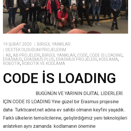
19 ŞUBAT 2020
BIRGÜL YANIKLAR
DESTEK OLDUĞUM PROJELERIM
AB
,
AB PROJELERI
,
BIRGÜL YANIKLAR
,
CODE
,
CODE IS LOADING
,
ERASMUS
,
ERASMUS PLUS
,
ERASMUS PROJELERI
,
KODLAMA
,
ROBOTIK
,
ROBOTIK VE KODLAMA
CODE İS LOADING
BUGÜNÜN VE YARININ DİJİTAL LİDERLERİ
İÇİN CODE IS LOADING Yine güzel bir Erasmus projesine
daha Turkticaret.net adına ev sahibi olmanın keyfini yaşadık..
Farklı ülkelerin temsilcilerine, geliştirdiğimiz yeni teknolojileri
anlatırken aynı zamanda kodlamanın önemine