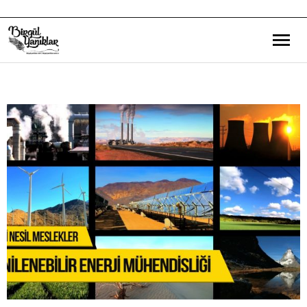
Bana Dair
Eğitim Yazılarım
Gezi ve Kültür Yazılarım
Röportajlarım
Destek Olduğum Projeler
Yürüttüğüm Projeler