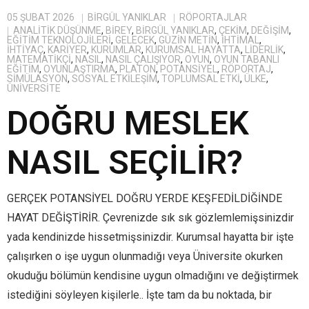
05 ŞUBAT 2026
BIRGÜL YANIKLAR
RÖPORTAJLAR
ANALITIK DÜŞÜNME
,
BIREY
,
BIRGÜL YANIKLAR
,
ÇEKIM
,
DEĞIŞIM
,
EĞITIM TEKNOLOJILERI
,
GELECEK
,
GÜZIN METIN
,
IHTIMAL
,
IHTIYAÇ
,
KARIYER
,
KURUMLAR
,
KURUMSAL HAYATTA
,
LIDERLIK
,
MATEMATIKÇI
,
NASIL
,
NASIL ÇALIŞIYOR
,
OYUN
,
OYUN TABANLI
EĞITIM
,
OYUNLAŞTIRMA
,
PLATON
,
POTANSIYEL
,
RÖPORTAJ
,
SIMÜLASYON
,
SOSYAL ETKILEŞIM
,
TOPLUMSAL ETKI
,
ÜLKE
,
ÜNIVERSITE
DOĞRU MESLEK
NASIL SEÇİLİR?
GERÇEK POTANSİYEL DOĞRU YERDE KEŞFEDİLDİĞİNDE
HAYAT DEĞİŞTİRİR. Çevrenizde sık sık gözlemlemişsinizdir
yada kendinizde hissetmişsinizdir. Kurumsal hayatta bir işte
çalışırken o işe uygun olunmadığı veya Üniversite okurken
okuduğu bölümün kendisine uygun olmadığını ve değiştirmek
istediğini söyleyen kişilerle.. İşte tam da bu noktada, bir