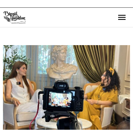
Bana Dair
Eğitim Yazılarım
Gezi ve Kültür Yazılarım
Röportajlarım
Destek Olduğum Projeler
Yürüttüğüm Projeler