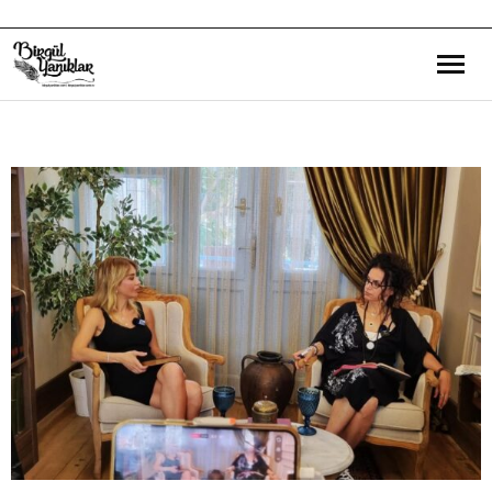
Bana Dair
Eğitim Yazılarım
Gezi ve Kültür Yazılarım
Röportajlarım
Destek Olduğum Projeler
Yürüttüğüm Projeler