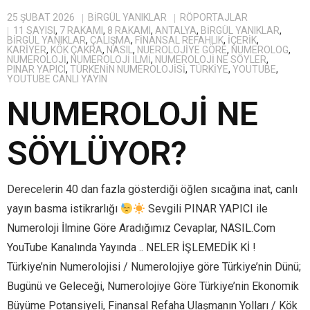
25 ŞUBAT 2026
BIRGÜL YANIKLAR
RÖPORTAJLAR
11 SAYISI
,
7 RAKAMI
,
8 RAKAMI
,
ANTALYA
,
BİRGÜL YANIKLAR
,
BIRGÜL YANIKLAR
,
ÇALIŞMA
,
FINANSAL REFAHLIK
,
IÇERIK
,
KARIYER
,
KÖK ÇAKRA
,
NASIL
,
NUEROLOJIYE GÖRE
,
NUMEROLOG
,
NUMEROLOJI
,
NUMEROLOJI İLMI
,
NUMEROLOJI NE SÖYLER
,
PINAR YAPICI
,
TÜRKENIN NUMEROLOJISI
,
TÜRKIYE
,
YOUTUBE
,
YOUTUBE CANLI YAYIN
NUMEROLOJİ NE
SÖYLÜYOR?
Derecelerin 40 dan fazla gösterdiği öğlen sıcağına inat, canlı
yayın basma istikrarlığı
Sevgili PINAR YAPICI ile
Numeroloji İlmine Göre Aradığımız Cevaplar, NASIL.Com
YouTube Kanalında Yayında .. NELER İŞLEMEDİK Kİ !
Türkiye’nin Numerolojisi / Numerolojiye göre Türkiye’nin Dünü;
Bugünü ve Geleceği, Numerolojiye Göre Türkiye’nin Ekonomik
Büyüme Potansiyeli, Finansal Refaha Ulaşmanın Yolları / Kök