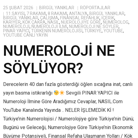
25 ŞUBAT 2026
BIRGÜL YANIKLAR
RÖPORTAJLAR
11 SAYISI
,
7 RAKAMI
,
8 RAKAMI
,
ANTALYA
,
BİRGÜL YANIKLAR
,
BIRGÜL YANIKLAR
,
ÇALIŞMA
,
FINANSAL REFAHLIK
,
IÇERIK
,
KARIYER
,
KÖK ÇAKRA
,
NASIL
,
NUEROLOJIYE GÖRE
,
NUMEROLOG
,
NUMEROLOJI
,
NUMEROLOJI İLMI
,
NUMEROLOJI NE SÖYLER
,
PINAR YAPICI
,
TÜRKENIN NUMEROLOJISI
,
TÜRKIYE
,
YOUTUBE
,
YOUTUBE CANLI YAYIN
NUMEROLOJİ NE
SÖYLÜYOR?
Derecelerin 40 dan fazla gösterdiği öğlen sıcağına inat, canlı
yayın basma istikrarlığı
Sevgili PINAR YAPICI ile
Numeroloji İlmine Göre Aradığımız Cevaplar, NASIL.Com
YouTube Kanalında Yayında .. NELER İŞLEMEDİK Kİ !
Türkiye’nin Numerolojisi / Numerolojiye göre Türkiye’nin Dünü;
Bugünü ve Geleceği, Numerolojiye Göre Türkiye’nin Ekonomik
Büyüme Potansiyeli, Finansal Refaha Ulaşmanın Yolları / Kök