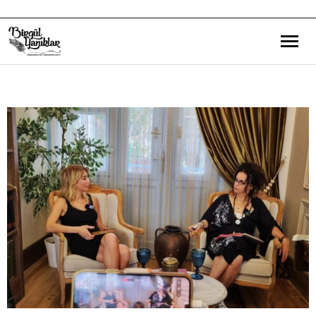
Bana Dair
Eğitim Yazılarım
Gezi ve Kültür Yazılarım
Röportajlarım
Destek Olduğum Projeler
Yürüttüğüm Projeler