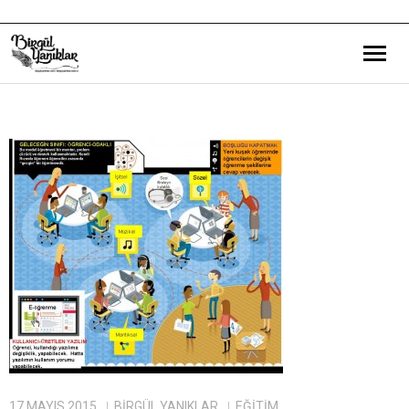
Bana Dair
Eğitim Yazılarım
Gezi ve Kültür Yazılarım
Röportajlarım
Destek Olduğum Projeler
Yürüttüğüm Projeler
17 MAYIS 2015
BIRGÜL YANIKLAR
EĞITIM