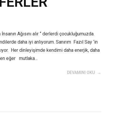
AFERLER
nsanın Ağısını alır ‘’ derlerdi çocukluğumuzda.
ilerde daha iyi anlıyorum. Sanırım Fazıl Say ‘in
ıyor. Her dinleyişimde kendimi daha enerjik, daha
ysen eğer mutlaka…
DEVAMINI OKU