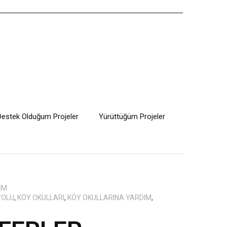
Destek Olduğum Projeler
Yürüttüğüm Projeler
IM
YOLU
,
KÖY OKULLARI
,
KÖY OKULLARINA YARDIM
,