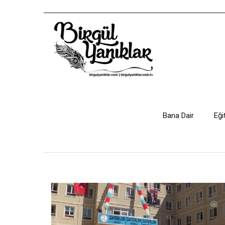
Bana Dair
Eği