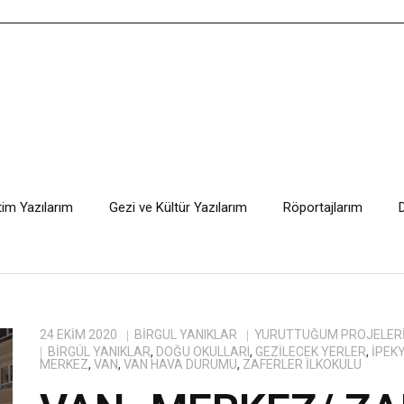
tim Yazılarım
Gezi ve Kültür Yazılarım
Röportajlarım
24 EKIM 2020
BIRGÜL YANIKLAR
YÜRÜTTÜĞÜM PROJELER
BIRGÜL YANIKLAR
,
DOĞU OKULLARI
,
GEZILECEK YERLER
,
IPEK
MERKEZ
,
VAN
,
VAN HAVA DURUMU
,
ZAFERLER ILKOKULU