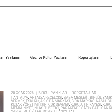
tim Yazılarım
Gezi ve Kültür Yazılarım
Röportajlarım
20 OCAK 2026
BIRGÜL YANIKLAR
RÖPORTAJLAR
ANTALYA
,
ANTALYA REÇELCISI
,
BABA MESLEĞI
,
BIRGÜL YANI
VERMEK
,
ESKI KUŞAK
,
GIDA MARKASI
,
GIDA MARKASI NASUL B
KUŞAK YÖNETIMI
,
IŞINI ÇOK SEVMEK
,
KURULUŞ HIKAYESI
,
KURU
MEMNUNIYET
,
NIHAI TÜKETICI
,
PARAKENDE SATIŞ
,
PATLICAN R
YAPIMI
,
RITÜELLER
,
SON KULLANICI
,
TAT