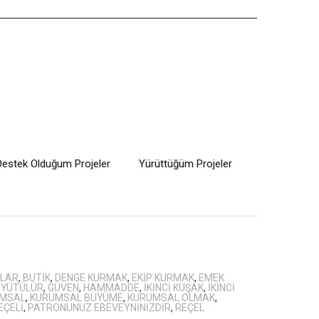
Destek Olduğum Projeler
Yürüttüğüm Projeler
KLAR
,
BUTIK
,
DENGE KURMAK
,
EKIP KURMAK
,
EMEK
ÜYÜTÜLÜR
,
GÜVEN
,
HAMMADDE
,
İKINCI KUŞAK
,
IKINCI
MSAL
,
KURUMSAL BÜYÜME
,
KURUMSAL OLMAK
,
EÇELI
,
PATRONUNUZ EBEVEYNINIZDIR
,
REÇEL