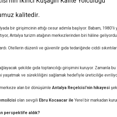
si’nin İkinci Kuşağın Kalite Yolculuğu
umuz kalitedir.
yada bir girişimcinin attığı cesur adımla başlıyor. Babam, 1980’li 
rtıyor, Antalya turizm atağının merkezlerinden biri hâline geliyordu
dı. Otellerin düzenli ve güvenilir gıda tedariğinde ciddi sıkıntı
ğlayacak şekilde gıda toptancılığı girişimini kuruyor. Zamanla bu y
ni yaşatmak ve sürekliliğini sağlamak hedefiyle üreticiliğe evriliyo
ği merkeze alan bir dönüşümle
Antalya Reçelcisi’nin hikayesi
şek
emsilcisi
olan sevgili
Ebru Kocaacar ile
Yerel bir markadan kur
n perspektife aldık?