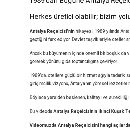
1989’dan Bugüne Antalya Reçelci
Herkes üretici olabilir; bizim yol
Antalya Reçelcisi’nin
hikayesi, 1989 yılında Antal
geçtiğini fark ediyor. Devlet teşvikleriyle oteller a
Ancak bu büyümenin içinde önemli bir boşluk da var
görerek yönünü gıda toptancılığına çeviriyor.
1989’da, otellere güçlü bir hizmet ağıyla tedarik sa
girişimcilik vizyonu, Antalya’nın yöresel lezzetleri
Böylece yerelden beslenen, kaliteyi ve süreklili
Bu videoda
Antalya Reçelcisinin İkinci Kuşak T
Videomuzda Antalya Reçelcisini hangi açılarda