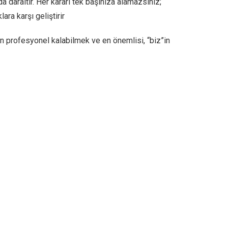
 daraltır. Her kararı tek başınıza alamazsınız;
ra karşı geliştirir
n profesyonel kalabilmek ve en önemlisi, “biz”in