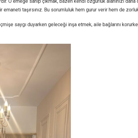
dır. O emeğe sahip çıkmak, bazen kendi özgürlük alanınızı daha da
r emaneti taşırsınız. Bu sorumluluk hem gurur verir hem de zorlukla
eçmişe saygı duyarken geleceği inşa etmek, aile bağlarını korurke