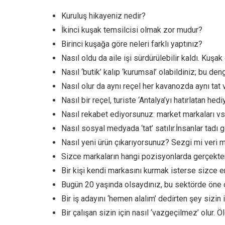
Kuruluş hikayeniz nedir?
İkinci kuşak temsilcisi olmak zor mudur?
Birinci kuşağa göre neleri farklı yaptınız?
Nasıl oldu da aile işi sürdürülebilir kaldı. Kuşa
Nasıl ‘butik’ kalıp ‘kurumsal’ olabildiniz; bu d
Nasıl olur da aynı reçel her kavanozda aynı tat 
Nasıl bir reçel, turiste ‘Antalya’yı hatırlatan hed
Nasıl rekabet ediyorsunuz: market markaları vs.
Nasıl sosyal medyada ‘tat’ satılır.İnsanlar tad
Nasıl yeni ürün çıkarıyorsunuz? Sezgi mi veri mi
Sizce markaların hangi pozisyonlarda gerçekten a
Bir kişi kendi markasını kurmak isterse sizce en
Bugün 20 yaşında olsaydınız, bu sektörde öne çı
Bir iş adayını ‘hemen alalım’ dedirten şey sizin 
Bir çalışan sizin için nasıl ‘vazgeçilmez’ olur. Öl