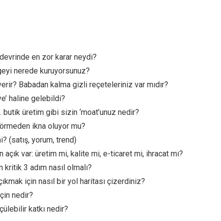
k devrinde en zor karar neydi?
engeyi nerede kuruyorsunuz?
verir? Babadan kalma gizli reçeteleriniz var mıdır?
iye’ haline gelebildi?
 butik üretim gibi sizin ‘moat’unuz nedir?
ı görmeden ikna oluyor mu?
? (satış, yorum, trend)
çık var: üretim mi, kalite mi, e-ticaret mi, ihracat mı?
 kritik 3 adım nasıl olmalı?
kmak için nasıl bir yol haritası çizerdiniz?
için nedir?
çülebilir katkı nedir?