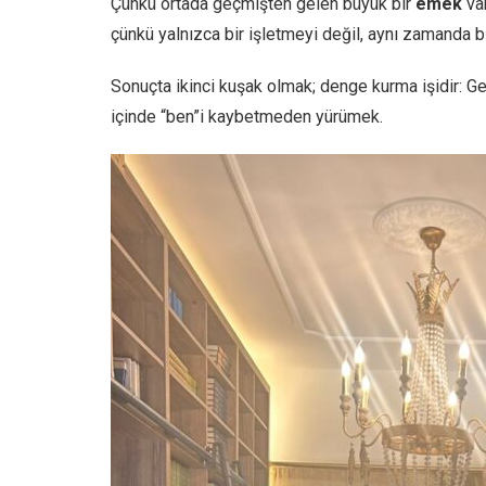
Çünkü ortada geçmişten gelen büyük bir
emek
var
çünkü yalnızca bir işletmeyi değil, aynı zamanda bi
Sonuçta ikinci kuşak olmak; denge kurma işidir: G
içinde “ben”i kaybetmeden yürümek.