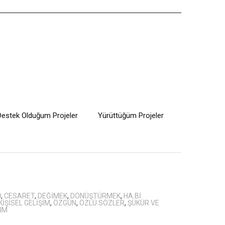
Destek Olduğum Projeler
Yürüttüğüm Projeler
D
,
CESARET
,
DEĞIMEK
,
DÖNÜŞTÜRMEK
,
HA BI
KIŞISEL GELIŞIM
,
ÖZGÜN
,
ÖZLÜ SÖZLER
,
ŞÜKÜR VE
IM