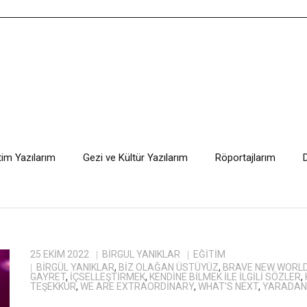
tim Yazılarım
Gezi ve Kültür Yazılarım
Röportajlarım
25 EKIM 2022
BIRGÜL YANIKLAR
EĞITIM
BIRGÜL YANIKLAR
,
BIZ OLAĞAN ÜSTÜYÜZ
,
BRAVE NEW WORL
GAYRET
,
IÇSELLEŞTIRMEK
,
KENDINE BILMEK ILE ILGILI SÖZLER
,
TEŞEKKÜR
,
WE ARE EXTRAORDINARY
,
WHAT'S NEXT
,
YARADAN