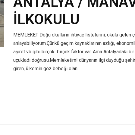
ANTALYA / MANA
İLKOKULU
MEMLEKET Doğu okulların ihtiyaç listelerini, okula gelen 
anlayabiliyorum.Çünkü geçim kaynaklarının azlığı, ekonomik 
aşiret vb gibi birçok birçok faktör var. Ama Antalyadaki b
uçukladı doğrusu.Memleketim! dünyanın ilgi duyduğu şehir, 
giren, ülkemin göz bebeği olan…