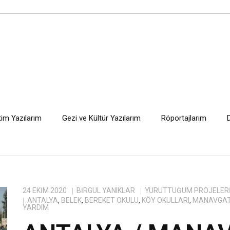
tim Yazılarım
Gezi ve Kültür Yazılarım
Röportajlarım
24 EKIM 2020
BIRGÜL YANIKLAR
YÜRÜTTÜĞÜM PROJELER
ANTALYA
,
BELEK
,
BEREKET OKULU
,
KÖY OKULLARI
,
MANAVGA
YARDIM