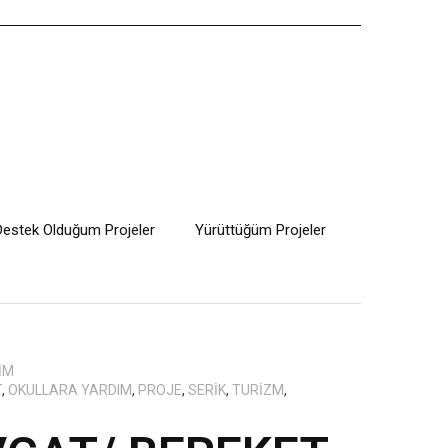
Destek Olduğum Projeler
Yürüttüğüm Projeler
IM
T
,
OKULLARA YARDIM
,
PROJE
,
SERIK
,
TURIZM
,