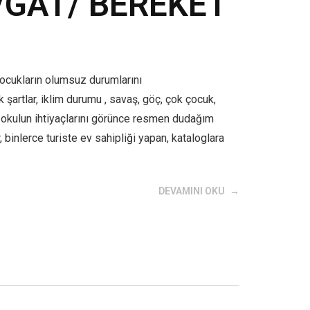
VGAT/ BEREKET
çocukların olumsuz durumlarını
şartlar, iklim durumu , savaş, göç, çok çocuk,
ir okulun ihtiyaçlarını görünce resmen dudağım
binlerce turiste ev sahipliği yapan, kataloglara
DEVAMINI OKU