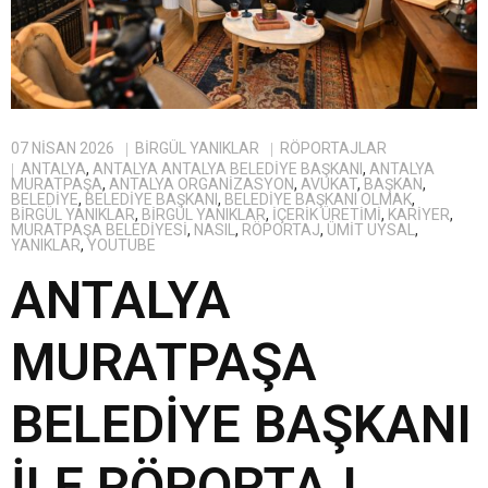
07 NISAN 2026
BIRGÜL YANIKLAR
RÖPORTAJLAR
ANTALYA
,
ANTALYA ANTALYA BELEDIYE BAŞKANI
,
ANTALYA
MURATPAŞA
,
ANTALYA ORGANIZASYON
,
AVUKAT
,
BAŞKAN
,
BELEDIYE
,
BELEDIYE BAŞKANI
,
BELEDIYE BAŞKANI OLMAK
,
BİRGÜL YANIKLAR
,
BIRGÜL YANIKLAR
,
IÇERIK ÜRETIMI
,
KARIYER
,
MURATPAŞA BELEDIYESI
,
NASIL
,
RÖPORTAJ
,
ÜMIT UYSAL
,
YANIKLAR
,
YOUTUBE
ANTALYA
MURATPAŞA
BELEDİYE BAŞKANI
İLE RÖPORTAJ