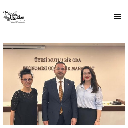
Bana Dair
Eğitim Yazılarım
Gezi ve Kültür Yazılarım
Röportajlarım
Destek Olduğum Projeler
Yürüttüğüm Projeler