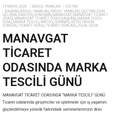
19 MAYIS 2026
BIRGÜL YANIKLAR
EĞITIM
BAŞKAN
,
BİRGÜL YANIKLAR
,
BIRGÜL YANIKLAR
,
IŞLETMELERIN
GELIŞIMI
,
KARIYER
,
KONUŞMA
,
MANAVGAT
,
MANAVGAT TICARET
ODASI
,
MANAVGAT TICARET ODASI BAŞKANI
,
MARKA TESCIL
GÜNÜ
,
MARKA TESCILI
,
MATSO
,
SEMINER
,
SEYDI TAHSIN
GÜNGÖR
,
TICARET ODASI
,
TICAREY ODALARI
,
ZÜLAL GEDIK
MANAVGAT
TİCARET
ODASINDA MARKA
TESCİLİ GÜNÜ
MANAVGAT TİCARET ODASINDA “MARKA TESCİLİ” GÜNÜ
Ticaret odalarında girişimciler ve işletmeler için iş yaşamını
güçlendirmeye yönelik farkındalık seminerlerimizin ilkini