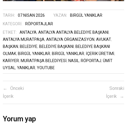
TARIH:
07 NISAN 2026
YAZAN:
BIRGÜL YANIKLAR
KATEGORI:
RÖPORTAJLAR
ETIKET:
ANTALYA
,
ANTALYA ANTALYA BELEDIYE BAŞKANI
,
ANTALYA MURATPAŞA
,
ANTALYA ORGANIZASYON
,
AVUKAT
,
BAŞKAN
,
BELEDIYE
,
BELEDIYE BAŞKANI
,
BELEDIYE BAŞKANI
OLMAK
,
BİRGÜL YANIKLAR
,
BIRGÜL YANIKLAR
,
IÇERIK ÜRETIMI
,
KARIYER
,
MURATPAŞA BELEDIYESI
,
NASIL
,
RÖPORTAJ
,
ÜMIT
UYSAL
,
YANIKLAR
,
YOUTUBE
Önceki
Sonraki
İçerik
İçerik
Yorum yap