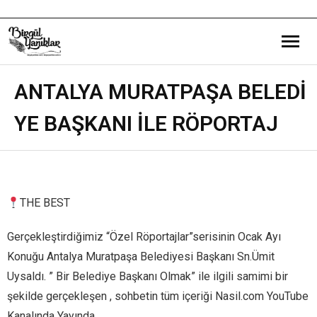
Bana Dair
ANTALYA MURATPAŞA BELEDİ
YE BAŞKANI İLE RÖPORTAJ
Eğitim Yazılarım
Gezi ve Kültür Yazılarım
Röportajlarım
THE BEST
Destek Olduğum Projeler
Gerçekleştirdiğimiz “Özel Röportajlar”serisinin Ocak Ayı
Konuğu Antalya Muratpaşa Belediyesi Başkanı Sn.Ümit
Yürüttüğüm Projeler
Uysaldı. ” Bir Belediye Başkanı Olmak” ile ilgili samimi bir
şekilde gerçekleşen , sohbetin tüm içeriği Nasil.com YouTube
Kanalında Yayında..