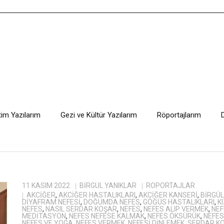
tim Yazılarım
Gezi ve Kültür Yazılarım
Röportajlarım
11 KASIM 2022
BIRGÜL YANIKLAR
RÖPORTAJLAR
AKCIĞER
,
AKCIĞER HASTALIKLARI
,
AKCIĞER KANSERI
,
BIRGÜL
DIYAFRAM NEFESI
,
DOĞUMDA NEFES
,
GÖĞÜS HASTALIKLARI
,
K
NEFES
,
NASIL SERDAR KOŞAR
,
NEFES
,
NEFES ALIP VERMEK
,
NEF
MEDITASYON
,
NEFES NEFESE KALMAK
,
NEFES ÖKSÜRÜK
,
NEFES
NEFES VE YOGA
,
NEFES VERMEK
,
NEFESI DINLEMEK
,
SERDAR K