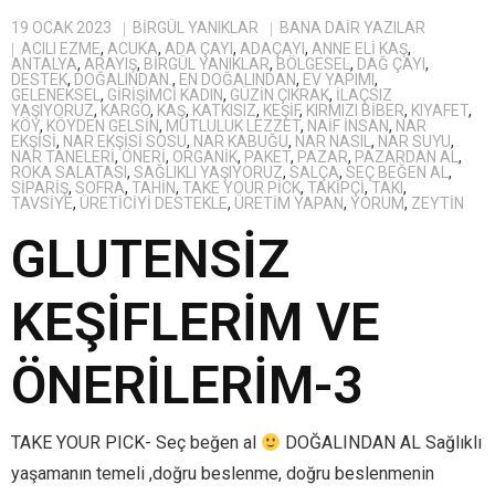
19 OCAK 2023
BIRGÜL YANIKLAR
BANA DAIR YAZILAR
ACILI EZME
,
ACUKA
,
ADA ÇAYI
,
ADAÇAYI
,
ANNE ELI KAŞ
,
ANTALYA
,
ARAYIŞ
,
BİRGÜL YANIKLAR
,
BÖLGESEL
,
DAĞ ÇAYI
,
DESTEK
,
DOĞALINDAN.
,
EN DOĞALINDAN
,
EV YAPIMI
,
GELENEKSEL
,
GIRIŞIMCI KADIN
,
GÜZIN ÇIKRAK
,
ILAÇSIZ
YAŞIYORUZ
,
KARGO
,
KAŞ
,
KATKISIZ
,
KEŞIF
,
KIRMIZI BIBER
,
KIYAFET
,
KÖY
,
KÖYDEN GELSIN
,
MUTLULUK LEZZET
,
NAIF INSAN
,
NAR
EKŞISI
,
NAR EKŞISI SOSU
,
NAR KABUĞU
,
NAR NASIL
,
NAR SUYU
,
NAR TANELERI
,
ÖNERI
,
ORGANIK
,
PAKET
,
PAZAR
,
PAZARDAN AL
,
ROKA SALATASI
,
SAĞLIKLI YAŞIYORUZ
,
SALÇA
,
SEÇ BEĞEN AL
,
SIPARIŞ
,
SOFRA
,
TAHIN
,
TAKE YOUR PICK
,
TAKIPÇI
,
TAKI
,
TAVSIYE
,
ÜRETICIYI DESTEKLE
,
ÜRETIM YAPAN
,
YORUM
,
ZEYTIN
GLUTENSİZ
KEŞİFLERİM VE
ÖNERİLERİM-3
TAKE YOUR PICK- Seç beğen al
DOĞALINDAN AL Sağlıklı
yaşamanın temeli ,doğru beslenme, doğru beslenmenin