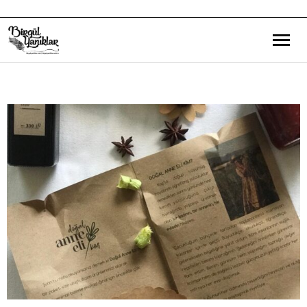
Bana Dair
Eğitim Yazılarım
Gezi ve Kültür Yazılarım
Röportajlarım
Destek Olduğum Projeler
Yürüttüğüm Projeler