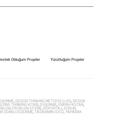
Destek Olduğum Projeler
Yürüttüğüm Projeler
DÜŞÜNME
,
DESIGN THINKING METODOLOJISI
,
DESIGN
ESING THINKING KITABI
,
DÜŞÜNME
,
EMRAH KOZAN
,
OBLEM
,
PROBLEM ÇÖZME
,
RÖPORTAJ
,
SORUN
,
M ODAKLI DÜŞÜNME
,
TASARIMIN GÜCÜ
,
YAPARAK