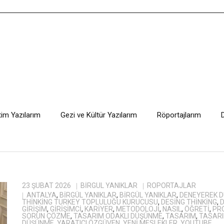
tim Yazılarım
Gezi ve Kültür Yazılarım
Röportajlarım
23 ŞUBAT 2026
BIRGÜL YANIKLAR
RÖPORTAJLAR
ANTALYA
,
BİRGÜL YANIKLAR
,
BIRGÜL YANIKLAR
,
DENEYEREK 
THINKING TURKEY TOPLULUĞU KURUCUSU
,
DESING THINKING
,
D
GIRIŞIM
,
GIRIŞIMCI
,
KARIYER
,
METODOLOJI
,
NASIL
,
ÖĞRETI
,
PR
SORUN ÇÖZME
,
TASARIM ODAKLI DÜŞÜNME
,
TASARIM
,
TASARI
DÜŞÜNME
,
YARATICI ÖZGÜVEN
,
YENI MESLEKLER
,
YOUTUBE