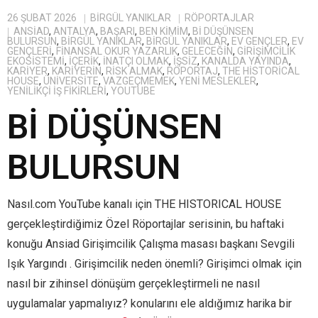
26 ŞUBAT 2026
BIRGÜL YANIKLAR
RÖPORTAJLAR
ANSIAD
,
ANTALYA
,
BAŞARI
,
BEN KIMIM
,
BI DÜŞÜNSEN
BULURSUN
,
BİRGÜL YANIKLAR
,
BIRGÜL YANIKLAR
,
EV GENÇLER
,
EV
GENÇLERI
,
FINANSAL OKUR YAZARLIK
,
GELECEĞIN
,
GIRIŞIMCILIK
EKOSISTEMI
,
IÇERIK
,
INATÇI OLMAK
,
IŞSIZ
,
KANALDA YAYINDA
,
KARIYER
,
KARIYERIN
,
RISK ALMAK
,
RÖPORTAJ
,
THE HISTORICAL
HOUSE
,
ÜNIVERSITE
,
VAZGEÇMEMEK
,
YENI MESLEKLER
,
YENILIKÇI IŞ FIKIRLERI
,
YOUTUBE
Bİ DÜŞÜNSEN
BULURSUN
Nasıl.com YouTube kanalı için THE HISTORICAL HOUSE
gerçekleştirdiğimiz Özel Röportajlar serisinin, bu haftaki
konuğu Ansiad Girişimcilik Çalışma masası başkanı Sevgili
Işık Yargındı . Girişimcilik neden önemli? Girişimci olmak için
nasıl bir zihinsel dönüşüm gerçekleştirmeli ne nasıl
uygulamalar yapmalıyız? konularını ele aldığımız harika bir