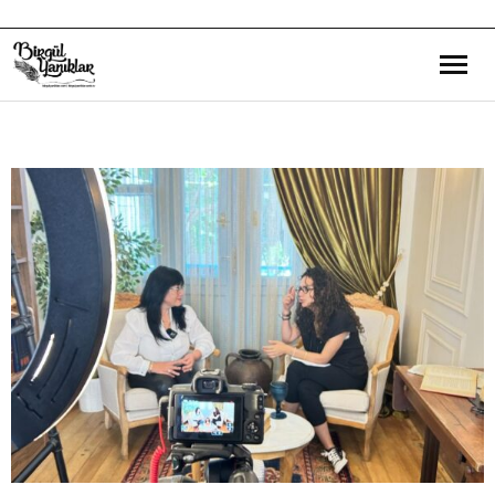
Bana Dair
Eğitim Yazılarım
Gezi ve Kültür Yazılarım
Röportajlarım
Destek Olduğum Projeler
Yürüttüğüm Projeler