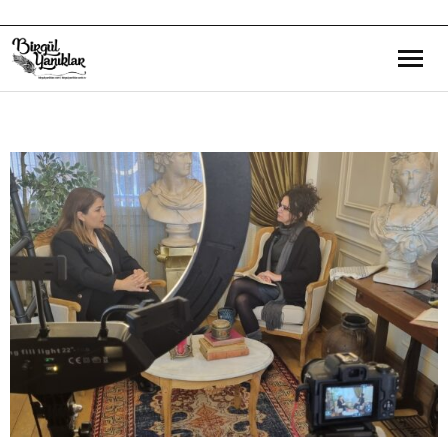
Bana Dair
Eğitim Yazılarım
Gezi ve Kültür Yazılarım
Röportajlarım
Destek Olduğum Projeler
Yürüttüğüm Projeler