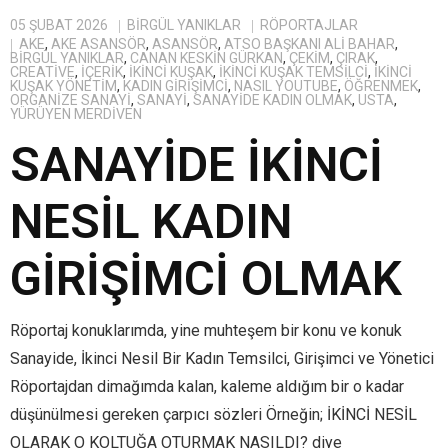
05 ŞUBAT 2026
BIRGÜL YANIKLAR
RÖPORTAJLAR
AKE
,
AKE ASANSÖR
,
ASANSÖR
,
ATSO BAŞKANI ALI BAHAR
,
BİRGÜL YANIKLAR
,
CANAN KESKİN GÜRKAN
,
ÇEKIM
,
ÇIRAK
,
CREATIVE
,
IÇERIK
,
IKINCI KUŞAK
,
IKINCI KUŞAK TEMSILCI
,
IKINCI
KUŞAK YÖNETIM
,
KADIN GIRIŞIMCI
,
NASIL YOUTUBE
,
ÖĞRENMEK
,
ORGANIZE SANAYI
,
SANAYI
,
SANAYIDE KADIN OLMAK
,
USTA
,
YÜRÜYEN MERDIVEN
SANAYİDE İKİNCİ
NESİL KADIN
GİRİŞİMCİ OLMAK
Röportaj konuklarımda, yine muhteşem bir konu ve konuk
Sanayide, İkinci Nesil Bir Kadın Temsilci, Girişimci ve Yönetici
Röportajdan dimağımda kalan, kaleme aldığım bir o kadar
düşünülmesi gereken çarpıcı sözleri Örneğin; İKİNCİ NESİL
OLARAK O KOLTUĞA OTURMAK NASILDI? diye