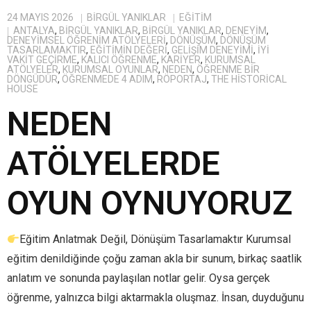
24 MAYIS 2026
BIRGÜL YANIKLAR
EĞITIM
ANTALYA
,
BİRGÜL YANIKLAR
,
BIRGÜL YANIKLAR
,
DENEYIM
,
DENEYIMSEL ÖĞRENIM ATÖLYELERI
,
DÖNÜŞÜM
,
DÖNÜŞÜM
TASARLAMAKTIR
,
EĞITIMIN DEĞERI
,
GELIŞIM DENEYIMI
,
IYI
VAKIT GEÇIRME
,
KALICI ÖĞRENME
,
KARIYER
,
KURUMSAL
ATÖLYELER
,
KURUMSAL OYUNLAR
,
NEDEN
,
ÖĞRENME BIR
DÖNGÜDÜR
,
ÖĞRENMEDE 4 ADIM
,
RÖPORTAJ
,
THE HISTORICAL
HOUSE
NEDEN
ATÖLYELERDE
OYUN OYNUYORUZ
Eğitim Anlatmak Değil, Dönüşüm Tasarlamaktır Kurumsal
eğitim denildiğinde çoğu zaman akla bir sunum, birkaç saatlik
anlatım ve sonunda paylaşılan notlar gelir. Oysa gerçek
öğrenme, yalnızca bilgi aktarmakla oluşmaz. İnsan, duyduğunu