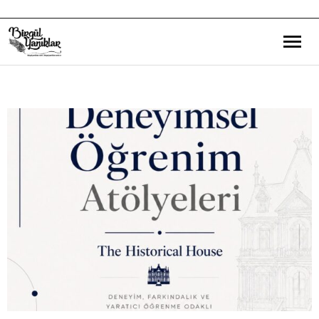
Bana Dair
Eğitim Yazılarım
Gezi ve Kültür Yazılarım
Röportajlarım
Destek Olduğum Projeler
Yürüttüğüm Projeler