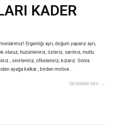
ARI KADER
larımız! Ergenliği ayrı, doğum yaparız ayrı,
 oluruz, hüzünleniriz, özleriz, sarılırız, mutlu
ırız , sinirleniriz, öfkeleniriz, kızarız. Sonra
niden ayağa kalkar , birden motive…
DEVAMINI OKU