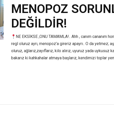
MENOPOZ SORUNL
DEĞİLDİR!
NE EKSİKSE ,ONU TAMAMLA!.. Ahh , canım cananım hormon
regl oluruz ayrı, menopoz’a gireriz apayrı.. O da yetmez; aşık
oluruz, ağlarız,zayıflarız, kilo alırız, uyuruz yada uykusuz kal
bakarız ki kahkahalar atmaya başlarız, kendimizi toplar ye