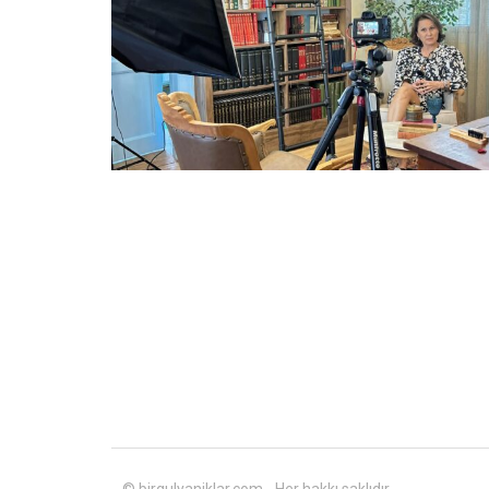
© birgulyaniklar.com - Her hakkı saklıdır.