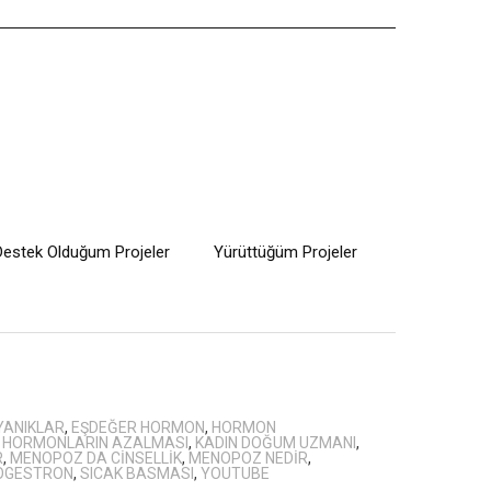
Destek Olduğum Projeler
Yürüttüğüm Projeler
YANIKLAR
,
EŞDEĞER HORMON
,
HORMON
,
HORMONLARIN AZALMASI
,
KADIN DOĞUM UZMANI
,
R
,
MENOPOZ DA CINSELLIK
,
MENOPOZ NEDIR
,
OGESTRON
,
SICAK BASMASI
,
YOUTUBE