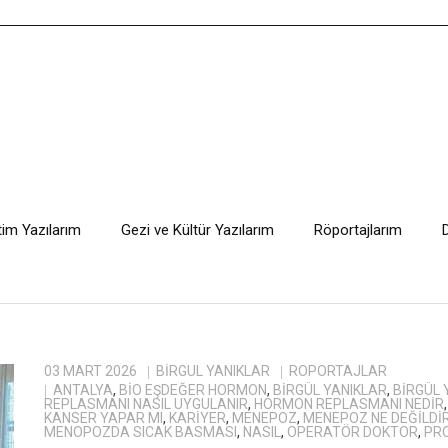
tim Yazılarım
Gezi ve Kültür Yazılarım
Röportajlarım
03 MART 2026
BIRGÜL YANIKLAR
RÖPORTAJLAR
ANTALYA
,
BIO EŞDEĞER HORMON
,
BİRGÜL YANIKLAR
,
BIRGÜL 
REPLASMANI NASIL UYGULANIR
,
HORMON REPLASMANI NEDIR
KANSER YAPAR MI
,
KARIYER
,
MENEPOZ
,
MENEPOZ NE DEĞILDI
MENOPOZDA SICAK BASMASI
,
NASIL
,
OPERATÖR DOKTOR
,
PR