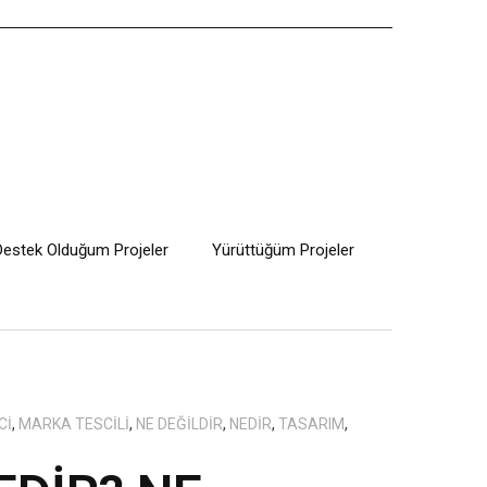
Destek Olduğum Projeler
Yürüttüğüm Projeler
CI
,
MARKA TESCILI
,
NE DEĞILDIR
,
NEDIR
,
TASARIM
,