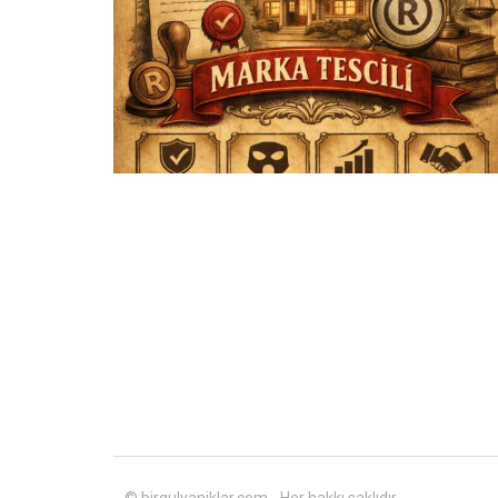
© birgulyaniklar.com - Her hakkı saklıdır.