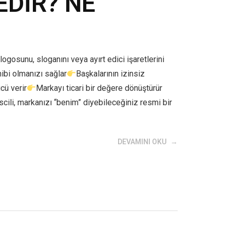
EDİR? NE
logosunu, sloganını veya ayırt edici işaretlerini
ibi olmanızı sağlar
Başkalarının izinsiz
cü verir
Markayı ticari bir değere dönüştürür
tescili, markanızı “benim” diyebileceğiniz resmi bir
DEVAMINI OKU