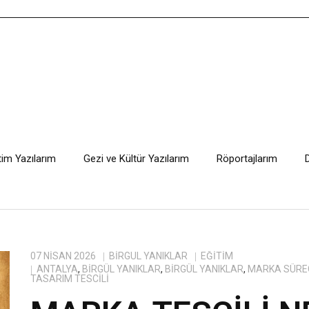
tim Yazılarım
Gezi ve Kültür Yazılarım
Röportajlarım
07 NISAN 2026
BIRGÜL YANIKLAR
EĞITIM
ANTALYA
,
BİRGÜL YANIKLAR
,
BIRGÜL YANIKLAR
,
MARKA SÜRE
TASARIM TESCILI