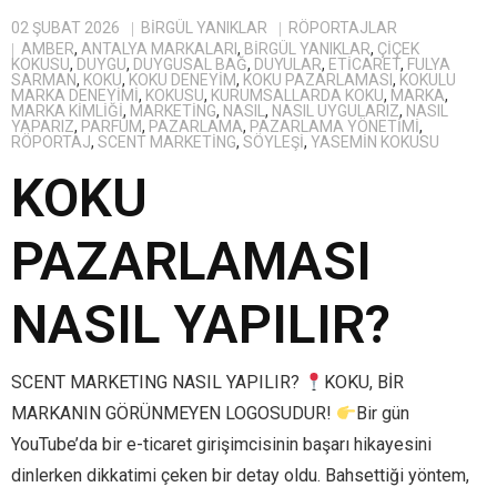
02 ŞUBAT 2026
BIRGÜL YANIKLAR
RÖPORTAJLAR
AMBER
,
ANTALYA MARKALARI
,
BIRGÜL YANIKLAR
,
ÇIÇEK
KOKUSU
,
DUYGU
,
DUYGUSAL BAĞ
,
DUYULAR
,
ETICARET
,
FULYA
SARMAN
,
KOKU
,
KOKU DENEYIM
,
KOKU PAZARLAMASI
,
KOKULU
MARKA DENEYIMI
,
KOKUSU
,
KURUMSALLARDA KOKU
,
MARKA
,
MARKA KIMLIĞI
,
MARKETING
,
NASIL
,
NASIL UYGULARIZ
,
NASIL
YAPARIZ
,
PARFÜM
,
PAZARLAMA
,
PAZARLAMA YÖNETIMI
,
RÖPORTAJ
,
SCENT MARKETING
,
SÖYLEŞI
,
YASEMIN KOKUSU
KOKU
PAZARLAMASI
NASIL YAPILIR?
SCENT MARKETING NASIL YAPILIR?
KOKU, BİR
MARKANIN GÖRÜNMEYEN LOGOSUDUR!
Bir gün
YouTube’da bir e-ticaret girişimcisinin başarı hikayesini
dinlerken dikkatimi çeken bir detay oldu. Bahsettiği yöntem,