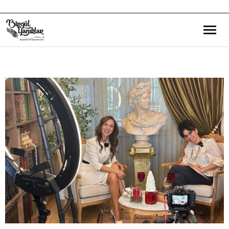
Bana Dair
Eğitim Yazılarım
Gezi ve Kültür Yazılarım
Röportajlarım
Destek Olduğum Projeler
Yürüttüğüm Projeler