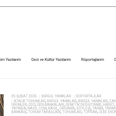
tim Yazılarım
Gezi ve Kültür Yazılarım
Röportajlarım
05 ŞUBAT 2026
BIRGÜL YANIKLAR
RÖPORTAJLAR
ATALIK TOHUMLAR
,
BİRGÜL YANIKLAR
,
BIRGÜL YANIKLAR
,
CAN
ÜRÜNLER
,
GDO
,
GEN BANKALARI
,
GENETIK DEĞIŞTIRME
,
HIBRIT
,
YAYINDA
,
NASIL.COM
,
NASIL
,
ORGANIK
,
SÖYLEŞI
,
TARIM
,
TARIM
BANKASI
,
TOHUM TAKASLARI
,
TOHUMLAR
,
TOPRAK
,
ÜLKE EKO