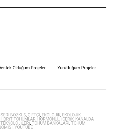
Destek Olduğum Projeler
Yürüttüğüm Projeler
SERI BOZKUŞ
,
ÇIFTÇI
,
EKOLOJIK
,
EKOLOJIK
HIBRIT TOHUMLAR
,
HORMONLU
,
IÇERIK
,
KANALDA
 TEKNOLOJILERI
,
TOHUM BANKALARI
,
TOHUM
NOMISI
,
YOUTUBE