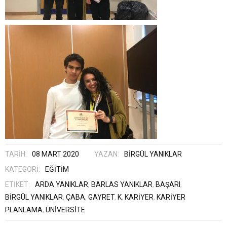
TARIH:
08 MART 2020
YAZAN:
BIRGÜL YANIKLAR
KATEGORI:
EĞITIM
ETIKET:
ARDA YANIKLAR
,
BARLAS YANIKLAR
,
BAŞARI
,
BIRGÜL YANIKLAR
,
ÇABA
,
GAYRET
,
K
,
KARIYER
,
KARIYER
PLANLAMA
,
ÜNIVERSITE