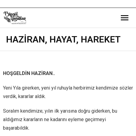
Bana Dair
HAZİRAN, HAYAT, HAREKET
Eğitim Yazılarım
Gezi ve Kültür Yazılarım
HOŞGELDİN HAZİRAN..
Röportajlarım
Yeni Yıla girerken, yeni yıl ruhuyla herbirimiz kendimize sözler
Destek Olduğum Projeler
verdik, kararlar aldık.
Soralım kendimize; yılın ilk yarısına doğru giderken, bu
Yürüttüğüm Projeler
aldığımız kararların ne kadarını eyleme geçirmeyi
başarabildik.