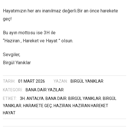
Hayatımızın her anı inanılmaz değerli.Bir an önce harekete
geç!
Bu ayın mottosu ise 3H ile
“Haziran , Hareket ve Hayat ” olsun.
Sevgiler,
Birgül Yanıklar
TARIH:
01 MART 2026
YAZAN:
BIRGÜL YANIKLAR
KATEGORI:
BANA DAIR YAZILAR
ETIKET:
3H
,
ANTALYA
,
BANA DAIR
,
BİRGÜL YANIKLAR
,
BIRGÜL
YANIKLAR
,
HARAKETE GEÇ
,
HAZİRAN
,
HAZIRAN HAREKET
HAYAT