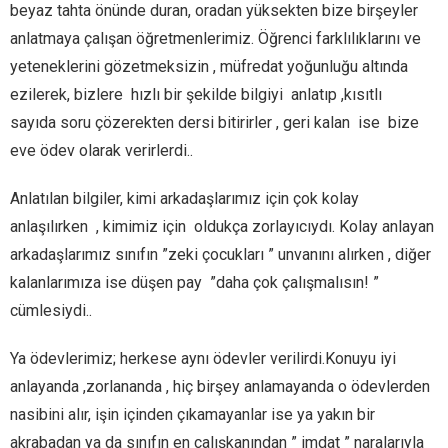
beyaz tahta önünde duran, oradan yüksekten bize birşeyler
anlatmaya çalışan öğretmenlerimiz. Öğrenci farklılıklarını ve
yeteneklerini gözetmeksizin , müfredat yoğunluğu altında
ezilerek, bizlere hızlı bir şekilde bilgiyi anlatıp ,kısıtlı
sayıda soru çözerekten dersi bitirirler , geri kalan ise bize
eve ödev olarak verirlerdi..
Anlatılan bilgiler, kimi arkadaşlarımız için çok kolay
anlaşılırken , kimimiz için oldukça zorlayıcıydı. Kolay anlayan
arkadaşlarımız sınıfın ”zeki çocukları ” unvanını alırken , diğer
kalanlarımıza ise düşen pay ”daha çok çalışmalısın! ”
cümlesiydi..
Ya ödevlerimiz; herkese aynı ödevler verilirdi.Konuyu iyi
anlayanda ,zorlananda , hiç birşey anlamayanda o ödevlerden
nasibini alır, işin içinden çıkamayanlar ise ya yakın bir
akrabadan ya da sınıfın en çalışkanından ” imdat ” naralarıyla