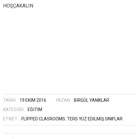
HOŞÇAKALIN
TARIH:
19 EKIM 2016
YAZAN:
BIRGÜL YANIKLAR
KATEGORI:
EĞITIM
ETIKET:
FLIPPED CLASROOMS
,
TERS YÜZ EDILMIŞ SINIFLAR