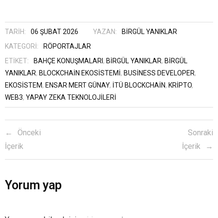
TARIH:
06 ŞUBAT 2026
YAZAN:
BIRGÜL YANIKLAR
KATEGORI:
RÖPORTAJLAR
ETIKET:
BAHÇE KONUŞMALARI
,
BİRGÜL YANIKLAR
,
BIRGÜL
YANIKLAR
,
BLOCKCHAIN EKOSISTEMI
,
BUSINESS DEVELOPER
,
EKOSISTEM
,
ENSAR MERT GÜNAY
,
İTÜ BLOCKCHAIN
,
KRIPTO
,
WEB3
,
YAPAY ZEKA TEKNOLOJILERI
Önceki
Sonraki
İçerik
İçerik
Yorum yap