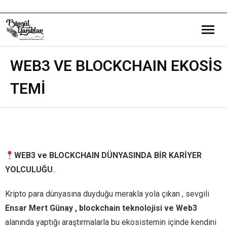
Bana Dair
WEB3 VE BLOCKCHAIN EKOSİS
TEMİ
Eğitim Yazılarım
Gezi ve Kültür Yazılarım
Röportajlarım
WEB3 ve BLOCKCHAIN DÜNYASINDA BİR KARİYER
Destek Olduğum Projeler
YOLCULUĞU
..
Yürüttüğüm Projeler
Kripto para dünyasına duyduğu merakla yola çıkan , sevgili
Ensar Mert Günay , blockchain teknolojisi ve Web3
alanında yaptığı araştırmalarla bu ekosistemin içinde kendini